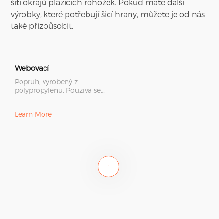
šití okrajů plazících rohožek. Pokud máte další
výrobky, které potřebují šicí hrany, můžete je od nás
také přizpůsobit.
Webovací
Popruh, vyrobený z
polypropylenu. Používá se
hlavně pro šití okrajů
plazících rohožek. Pokud
Learn More
máte da
1