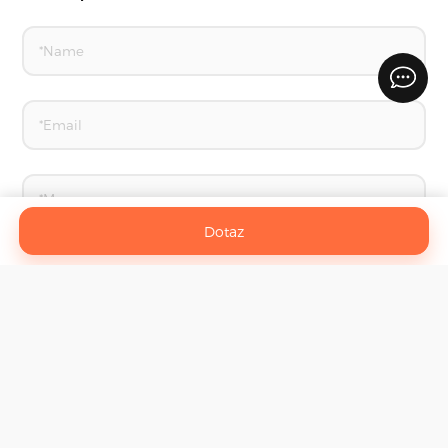
Dotaz
Kontaktujte Nás
Linyi Yilibao domácí výrobky Co., Ltd.
©
All Rights
Reserved