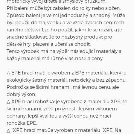
motorický vývoj dítěte a smyslový průzkum.
Při balení může být zabalen do rolky nebo složen.
Způsob balení je velmi jednoduchý a snadný. Může
být použit doma, venku a ve vzdělávacích centrech
raného dětství. Lze ho použít, jakmile se rozšíří, a je
snadné skladovat. Je to nezbytný produkt pro
dětské hry, plazení a učení se chodit.
Tento výrobek má na výběr následující materiály a
každý materiál má různé vlastnosti a ceny.
△ EPE hrací mat: je vyroben z EPE materiálu, který je
ekologicky šetrný materiál, netoxický a bez zápachu.
Podrožka se šicími hranami, má levnou cenu, ale
dobrý výkon.
△ XPE hrací rohožka: je vyrobena z materiálu XPE, se
šicími hranami, větší pružností, lepším výkonem
ochrany, lepší kvalitou a vyšší cenou než hrací
rohožka EPE.
△ IXPE hrací mat: Je vyroben z materiálu IXPE. Na