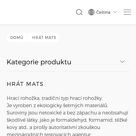
Čeština

DOMŮ
HRÁT MATS
Kategorie produktu
HRÁT MATS
Hrací rohožka, tradiční typ hrací rohožky.
Je vyroben z ekologicky šetrných materiálů.
Suroviny jsou netoxické a bez zápachu a neobsahují
škodlivé látky, jako je formaldehyd, formamid, těžké
kovy atd., a prošly autoritativní zkouškou
mezinárodních testovacích agentur.