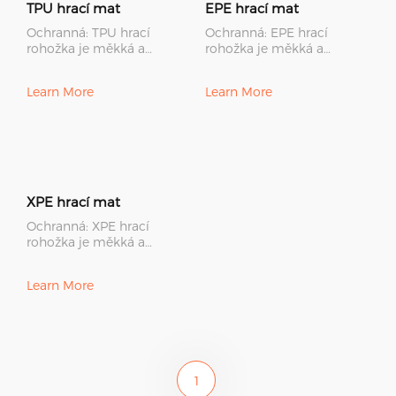
TPU hrací mat
EPE hrací mat
Ochranná: TPU hrací
Ochranná: EPE hrací
rohožka je měkká a
rohožka je měkká a
protiskluzová, děti si na ní
protiskluzová, děti si na ní
mohou bezpečně hrát a
mohou hrát a plazit
Learn More
Learn More
plazit. Ny
bezpečně.
XPE hrací mat
Ochranná: XPE hrací
rohožka je měkká a
protiskluzová, děti si na ní
mohou hrát a plazit
Learn More
bezpečně. Je
1