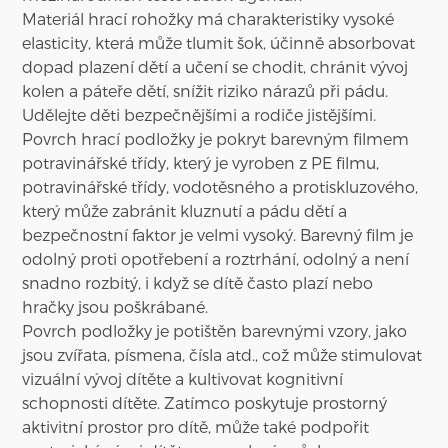
Materiál hrací rohožky má charakteristiky vysoké
elasticity, která může tlumit šok, účinně absorbovat
dopad plazení dětí a učení se chodit, chránit vývoj
kolen a páteře dětí, snížit riziko nárazů při pádu.
Udělejte děti bezpečnějšími a rodiče jistějšími.
Povrch hrací podložky je pokryt barevným filmem
potravinářské třídy, který je vyroben z PE filmu,
potravinářské třídy, vodotěsného a protiskluzového,
který může zabránit kluznutí a pádu dětí a
bezpečnostní faktor je velmi vysoký. Barevný film je
odolný proti opotřebení a roztrhání, odolný a není
snadno rozbitý, i když se dítě často plazí nebo
hračky jsou poškrábané.
Povrch podložky je potištěn barevnými vzory, jako
jsou zvířata, písmena, čísla atd., což může stimulovat
vizuální vývoj dítěte a kultivovat kognitivní
schopnosti dítěte. Zatímco poskytuje prostorný
aktivitní prostor pro dítě, může také podpořit