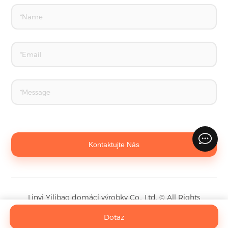
Kontaktujte Nás
Linyi Yilibao domácí výrobky Co., Ltd.
©
All Rights
Reserved
Dotaz
sitemap.xml
sitemap.html