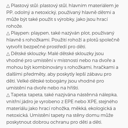
△ Plastový stůl: plastový stůl, hlavním materiálem je
PP, odolný a netoxický, používaný hlavně dětmi a
může být také použit s výrobky, jako jsou hrací
rohože.
△ Playpen: playpen, také nazýván plot, používaný
hlavně s rohožkami. Použití rohoží a plotů společně
vytvořit bezpečné prostředí pro děti.
△ Dětské sklouzky: Malé dětské sklouzky jsou
vhodné pro umístění v místnosti nebo na dvoře a
mohou být kombinovány s rohožkami, hračkami a
dalšími předměty, aby poskytly lepší zábavu pro
děti. Velké dětské tobogány jsou vhodné pro
umístění na dvoře nebo na hřišti.
△ Tapeta: tapeta, také nazývána nástěnná nálepka,
vnitřní jádro je vyrobeno z EPE nebo XPE, stejného
materiálu jako hrací rohožka, měkká, ekologická a
netoxická. Umístění tapety na stěny domu může
poskytnout dobrou ochranu pro děti a děti.