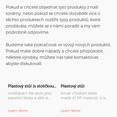
Pokud si chcete objednat tyto produkty z naší
továrny, nebo pokud se chcete dozvědět více o
těchto produktech rozšířit typy produktů, které
prodáváte, můžete se s námi poradit a my vám
podrobně odpovíme.
Budeme také pokračovat ve vývoji nových produktů.
Pokud máte dobré nápady a chcete přizpůsobit
některé výrobky, můžete nás také kontaktovat,
abyste diskutovali.
Plastový stůl (s stoličkou a stavebními bloky)
Plastový stůl
Vzdělávací: Na stole jsou
Small children table,
stavební bloky a děti si
made of PP material, it is
mohou hrát stavební
eco-friendly. The table is
bloky. Jsou dobré pro
strong and durable, with
Learn More
Learn More
výchovu