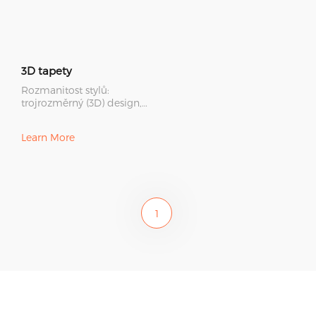
3D tapety
Rozmanitost stylů:
trojrozměrný (3D) design,
jasná textura, bohaté a
rozmanité barvy, volné
Learn More
řezání
1