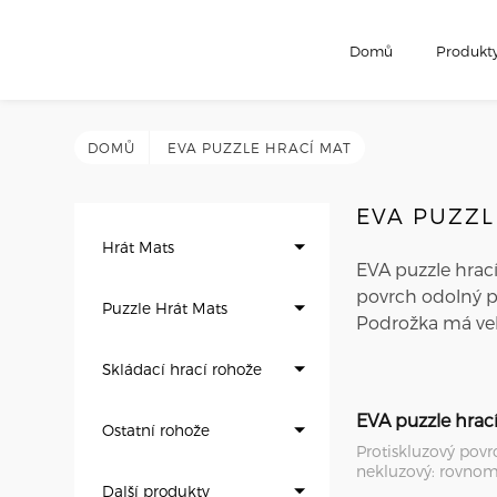
Domů
Produkt
DOMŮ
EVA PUZZLE HRACÍ MAT
EVA PUZZL
Hrát Mats
EVA puzzle hrací
povrch odolný pr
Puzzle Hrát Mats
Podrožka má vel
Skládací hrací rohože
EVA puzzle hrac
Ostatní rohože
Protiskluzový povr
nekluzový: rovno
Další produkty
protiskluzový povr