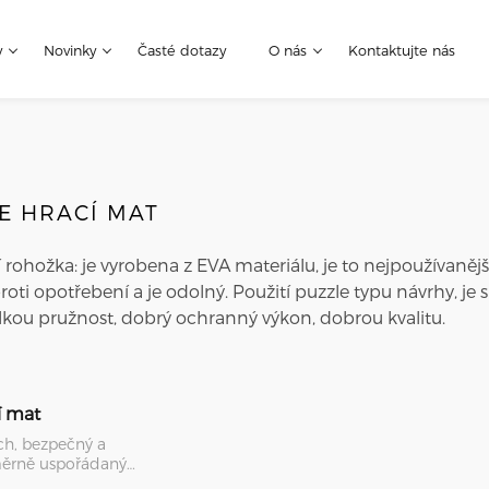
y
Novinky
Časté dotazy
O nás
Kontaktujte nás
E HRACÍ MAT
 rohožka: je vyrobena z EVA materiálu, je to nejpoužívanějš
oti opotřebení a je odolný. Použití puzzle typu návrhy, je 
kou pružnost, dobrý ochranný výkon, dobrou kvalitu.
í mat
ch, bezpečný a
měrně uspořádaný
ch, nohy nekluzu