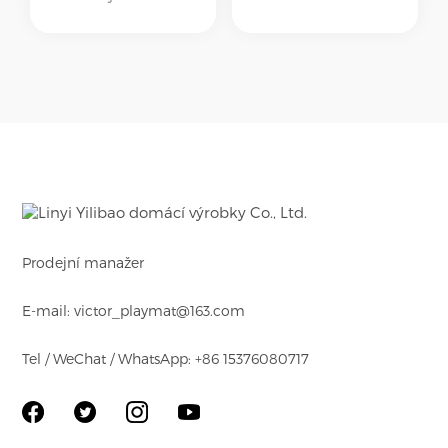
abecedy, zvířata,
podložka je měkká a
čísla atd. Barevné a
protiskluzová, děti si
krásné návrhy na
mohou hrát a
obou stranách
bezpečně se na ní
rohože. Jsou dobré
plazit
pro vzdělávání dítěte
Prodejní manažer
E-mail: victor_playmat@163.com
Tel / WeChat / WhatsApp: +86 15376080717