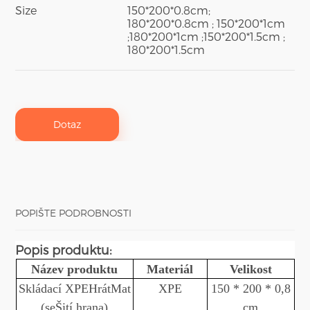
Size
150*200*0.8cm;
180*200*0.8cm ; 150*200*1cm
;180*200*1cm ;150*200*1.5cm ;
180*200*1.5cm
Dotaz
POPIŠTE PODROBNOSTI
Popis produktu
:
Název produktu
Materiál
Velikost
Skládací XPE
Hrát
Mat
XPE
150 * 200 * 0,8
(
se
Šití hrana)
cm