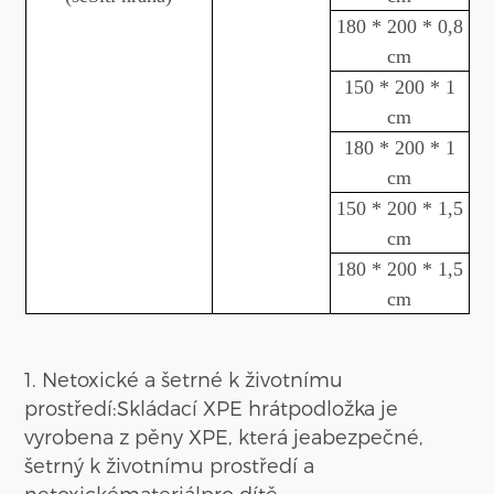
180 * 200 * 0,8
cm
150 * 200 * 1
cm
180 * 200 * 1
cm
1
5
0 * 200 * 1,5
cm
180 * 200 * 1,5
cm
1. Netoxické a šetrné k životnímu
prostředí:
Skládací XPE
hrát
podložka je
vyrobena z pěny XPE, která je
a
bezpečné
,
šetrný k životnímu prostředí
a
netoxické
materiál
pro dítě.