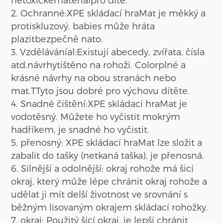
2. Ochranné:
XPE skládací hra
Mat je měkký a
protiskluzový
,
b
abies může hrát
a
plazit
bezpečně na
to
.
3. Vzdělávání
al
:
Existují
abecedy, zvířata, čísla
atd.
návrhy
tištěno na rohoži. Colo
r
plné a
krásné návrhy na obou stranách
nebo
mat
.
T
Tyto jsou dobré pro výchovu dítěte.
4. Snadné čištění:
XPE skládací hra
Mat je
vodotěsný. Můžete ho vyčistit mokrým
hadříkem, je snadné ho vyčistit.
5. přenosný: XPE skládací hra
Mat
lze složit a
zabalit do tašky (netkaná taška), je přenosná.
6. Silnější a odolnější: okraj rohože má šicí
okraj, který může lépe chránit okraj rohože a
udělat ji mít delší životnost ve srovnání s
běžným lisovaným okrajem skládací rohožky.
7. okraj: Použitý šicí okraj, je lepší chránit